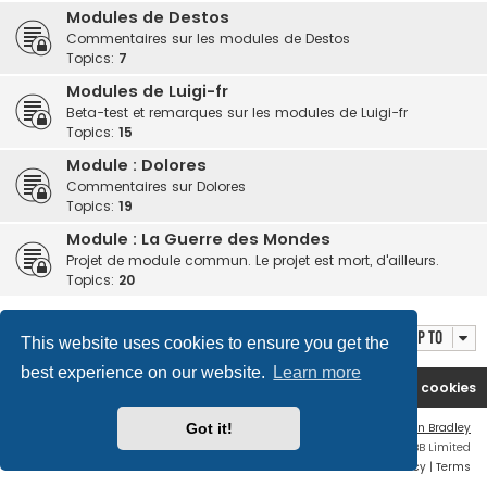
Modules de Destos
Commentaires sur les modules de Destos
Topics:
7
Modules de Luigi-fr
Beta-test et remarques sur les modules de Luigi-fr
Topics:
15
Module : Dolores
Commentaires sur Dolores
Topics:
19
Module : La Guerre des Mondes
Projet de module commun. Le projet est mort, d'ailleurs.
Topics:
20
Jump to
This website uses cookies to ensure you get the
best experience on our website.
Learn more
Arcanum-fr
Board index
Delete cookies
Flat Style by
Ian Bradley
Got it!
Powered by
phpBB
® Forum Software © phpBB Limited
Privacy
|
Terms