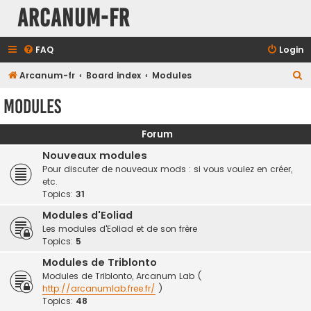
Arcanum-fr
FAQ
Login
S
Arcanum-fr
Board index
Modules
e
Modules
a
r
Forum
c
Nouveaux modules
h
Pour discuter de nouveaux mods : si vous voulez en créer,
etc.
Topics:
31
Modules d'Eoliad
Les modules d'Eoliad et de son frère
Topics:
5
Modules de Triblonto
Modules de Triblonto, Arcanum Lab (
http://arcanumlab.free.fr/
)
Topics:
48