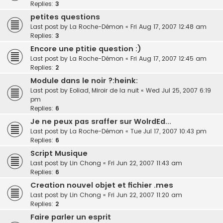
Replies:
3
petites questions
Last post by
La Roche-Démon
«
Fri Aug 17, 2007 12:48 am
Replies:
3
Encore une ptitie question :)
Last post by
La Roche-Démon
«
Fri Aug 17, 2007 12:45 am
Replies:
2
Module dans le noir ?:heink:
Last post by
Eoliad, Miroir de la nuit
«
Wed Jul 25, 2007 6:19
pm
Replies:
6
Je ne peux pas sraffer sur WolrdEd...
Last post by
La Roche-Démon
«
Tue Jul 17, 2007 10:43 pm
Replies:
6
Script Musique
Last post by
Lin Chong
«
Fri Jun 22, 2007 11:43 am
Replies:
6
Creation nouvel objet et fichier .mes
Last post by
Lin Chong
«
Fri Jun 22, 2007 11:20 am
Replies:
2
Faire parler un esprit