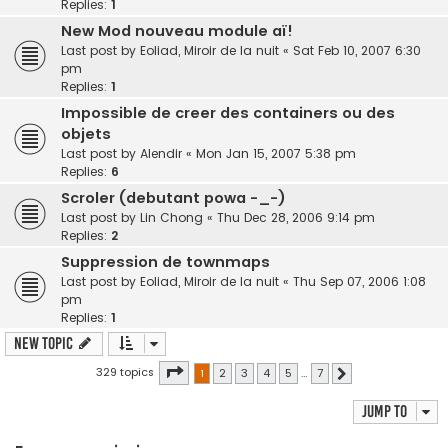
Replies:
1
New Mod nouveau module aï!
Last post by
Eoliad, Miroir de la nuit
«
Sat Feb 10, 2007 6:30
pm
Replies:
1
Impossible de creer des containers ou des
objets
Last post by
Alendir
«
Mon Jan 15, 2007 5:38 pm
Replies:
6
Scroler (debutant powa -_-)
Last post by
Lin Chong
«
Thu Dec 28, 2006 9:14 pm
Replies:
2
Suppression de townmaps
Last post by
Eoliad, Miroir de la nuit
«
Thu Sep 07, 2006 1:08
pm
Replies:
1
New Topic
Page
1
of
7
329 topics
1
2
3
4
5
…
7
Next
Jump to