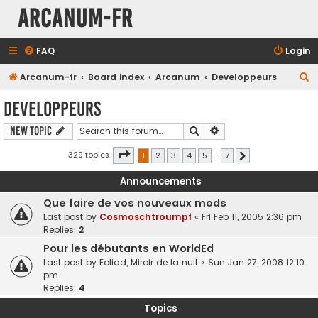
Arcanum-fr
FAQ
Login
S
Arcanum-fr
Board index
Arcanum
Developpeurs
e
Developpeurs
a
Search
Advanced search
New Topic
r
c
Page
1
of
7
329 topics
1
2
3
4
5
…
7
Next
h
Announcements
Que faire de vos nouveaux mods
Last post by
Cosmoschtroumpf
«
Fri Feb 11, 2005 2:36 pm
Replies:
2
Pour les débutants en WorldEd
Last post by
Eoliad, Miroir de la nuit
«
Sun Jan 27, 2008 12:10
pm
Replies:
4
Topics