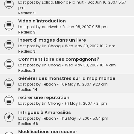
Last post by
Eoliad, Miroir de la nuit
«
Sat Jun 16, 2007 5:57
pm
Replies:
9
Video d'introduction
Last post by
cricriweb
«
Fri Jun 08, 2007 9:58 pm
Replies:
3
insert d'images dans un livre
Last post by
Lin Chong
«
Wed May 30, 2007 10:17 am
Replies:
9
Comment faire des compagnons?
Last post by
Lin Chong
«
Wed May 30, 2007 10:14 am
Replies:
3
Générer des monstres sur la map monde
Last post by
Tebach
«
Tue May 15, 2007 9:23 am
Replies:
14
retirer une réputation
Last post by
Lin Chong
«
Fri May 11, 2007 7:21 pm
Intrigues à Ambrosiias
Last post by
Tebach
«
Thu May 10, 2007 5:54 pm
Replies:
66
Modifications non sauver