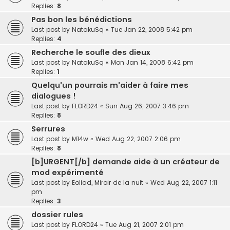
Replies:
8
Pas bon les bénédictions
Last post by
NatakuSq
«
Tue Jan 22, 2008 5:42 pm
Replies:
4
Recherche le soufle des dieux
Last post by
NatakuSq
«
Mon Jan 14, 2008 6:42 pm
Replies:
1
Quelqu'un pourrais m'aider à faire mes
dialogues !
Last post by
FLORD24
«
Sun Aug 26, 2007 3:46 pm
Replies:
8
Serrures
Last post by
M14w
«
Wed Aug 22, 2007 2:06 pm
Replies:
8
[b]URGENT[/b] demande aide à un créateur de
mod expérimenté
Last post by
Eoliad, Miroir de la nuit
«
Wed Aug 22, 2007 1:11
pm
Replies:
3
dossier rules
Last post by
FLORD24
«
Tue Aug 21, 2007 2:01 pm