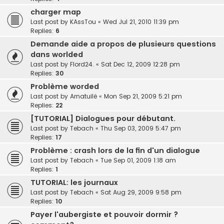
charger map
Last post by
KAssTou
«
Wed Jul 21, 2010 11:39 pm
Replies:
6
Demande aide a propos de plusieurs questions
dans worlded
Last post by
Flord24.
«
Sat Dec 12, 2009 12:28 pm
Replies:
30
Problème worded
Last post by
Arnatuilë
«
Mon Sep 21, 2009 5:21 pm
Replies:
22
[TUTORIAL] Dialogues pour débutant.
Last post by
Tebach
«
Thu Sep 03, 2009 5:47 pm
Replies:
17
Problème : crash lors de la fin d'un dialogue
Last post by
Tebach
«
Tue Sep 01, 2009 1:18 am
Replies:
1
TUTORIAL: les journaux
Last post by
Tebach
«
Sat Aug 29, 2009 9:58 pm
Replies:
10
Payer l'aubergiste et pouvoir dormir ?