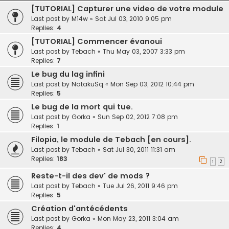
[TUTORIAL] Capturer une video de votre module
Last post by
M14w
«
Sat Jul 03, 2010 9:05 pm
Replies:
4
[TUTORIAL] Commencer évanoui
Last post by
Tebach
«
Thu May 03, 2007 3:33 pm
Replies:
7
Le bug du lag infini
Last post by
NatakuSq
«
Mon Sep 03, 2012 10:44 pm
Replies:
5
Le bug de la mort qui tue.
Last post by
Gorka
«
Sun Sep 02, 2012 7:08 pm
Replies:
1
Filopia, le module de Tebach [en cours].
Last post by
Tebach
«
Sat Jul 30, 2011 11:31 am
Replies:
183
1
2
Reste-t-il des dev' de mods ?
Last post by
Tebach
«
Tue Jul 26, 2011 9:46 pm
Replies:
5
Création d'antécédents
Last post by
Gorka
«
Mon May 23, 2011 3:04 am
Replies:
4