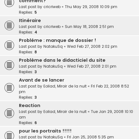
comment?
Last post by
cricriweb
«
Thu May 29, 2008 10:09 pm
Replies:
5
Itinéraire
Last post by
cricriweb
«
Sun May 18, 2008 2:51 pm
Replies:
4
Probléme : manque de dossier !
Last post by
NatakuSq
«
Wed Feb 27, 2008 2:02 pm
Replies:
8
Problème dans le didacticiel du site
Last post by
NatakuSq
«
Wed Feb 27, 2008 2:01 pm
Replies:
3
Avant de se lancer
Last post by
Eoliad, Miroir de la nuit
«
Fri Feb 22, 2008 8:52
pm
Replies:
3
Reaction
Last post by
Eoliad, Miroir de la nuit
«
Tue Jan 29, 2008 10:10
am
Replies:
6
pour les portraits !!!!!
Last post by
NatakuSq
«
Fri Jan 25, 2008 5:35 pm