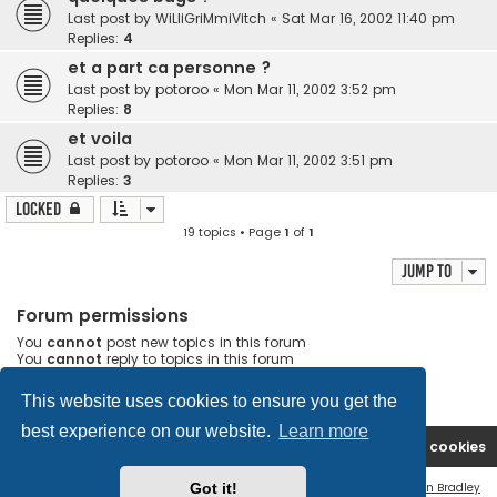
Last post by
WiLliGriMmiVitch
«
Sat Mar 16, 2002 11:40 pm
Replies:
4
et a part ca personne ?
Last post by
potoroo
«
Mon Mar 11, 2002 3:52 pm
Replies:
8
et voila
Last post by
potoroo
«
Mon Mar 11, 2002 3:51 pm
Replies:
3
Locked
19 topics • Page
1
of
1
Jump to
Forum permissions
You
cannot
post new topics in this forum
You
cannot
reply to topics in this forum
You
cannot
edit your posts in this forum
You
cannot
delete your posts in this forum
This website uses cookies to ensure you get the
best experience on our website.
Learn more
Arcanum-fr
Board index
Delete cookies
Got it!
Flat Style by
Ian Bradley