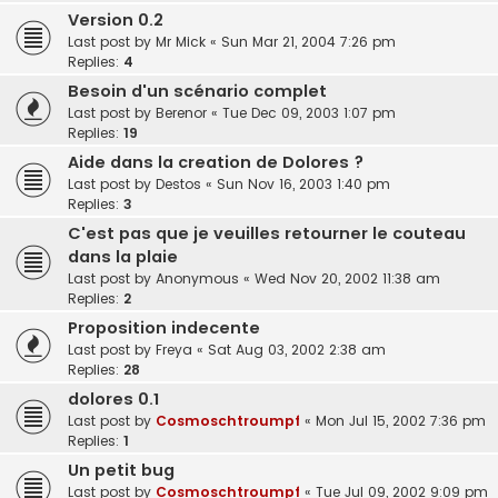
Version 0.2
Last post by
Mr Mick
«
Sun Mar 21, 2004 7:26 pm
Replies:
4
Besoin d'un scénario complet
Last post by
Berenor
«
Tue Dec 09, 2003 1:07 pm
Replies:
19
Aide dans la creation de Dolores ?
Last post by
Destos
«
Sun Nov 16, 2003 1:40 pm
Replies:
3
C'est pas que je veuilles retourner le couteau
dans la plaie
Last post by
Anonymous
«
Wed Nov 20, 2002 11:38 am
Replies:
2
Proposition indecente
Last post by
Freya
«
Sat Aug 03, 2002 2:38 am
Replies:
28
dolores 0.1
Last post by
Cosmoschtroumpf
«
Mon Jul 15, 2002 7:36 pm
Replies:
1
Un petit bug
Last post by
Cosmoschtroumpf
«
Tue Jul 09, 2002 9:09 pm