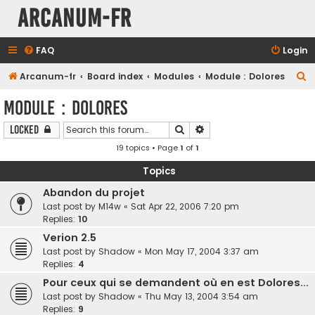
Arcanum-fr
FAQ
Login
S
Arcanum-fr
Board index
Modules
Module : Dolores
e
Module : Dolores
a
Search
Advanced search
Locked
r
19 topics • Page
1
of
1
c
h
Topics
Abandon du projet
Last post by
M14w
«
Sat Apr 22, 2006 7:20 pm
Replies:
10
Verion 2.5
Last post by
Shadow
«
Mon May 17, 2004 3:37 am
Replies:
4
Pour ceux qui se demandent où en est Dolores...
Last post by
Shadow
«
Thu May 13, 2004 3:54 am
Replies:
9