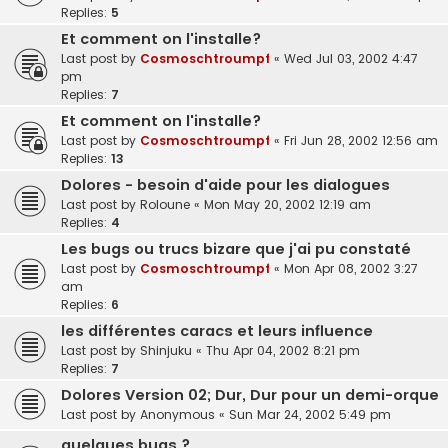
Replies:
5
Et comment on l'installe?
Last post by
Cosmoschtroumpf
«
Wed Jul 03, 2002 4:47
pm
Replies:
7
Et comment on l'installe?
Last post by
Cosmoschtroumpf
«
Fri Jun 28, 2002 12:56 am
Replies:
13
Dolores - besoin d'aide pour les dialogues
Last post by
Roloune
«
Mon May 20, 2002 12:19 am
Replies:
4
Les bugs ou trucs bizare que j'ai pu constaté
Last post by
Cosmoschtroumpf
«
Mon Apr 08, 2002 3:27
am
Replies:
6
les différentes caracs et leurs influence
Last post by
Shinjuku
«
Thu Apr 04, 2002 8:21 pm
Replies:
7
Dolores Version 02; Dur, Dur pour un demi-orque
Last post by
Anonymous
«
Sun Mar 24, 2002 5:49 pm
quelques bugs ?