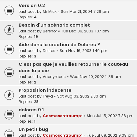
Version 0.2
Last post by
Mr Mick
«
Sun Mar 21, 2004 7:26 pm
Replies:
4
Besoin d'un scénario complet
Last post by
Berenor
«
Tue Dec 09, 2003 1:07 pm
Replies:
19
Aide dans la creation de Dolores ?
Last post by
Destos
«
Sun Nov 16, 2003 1:40 pm
Replies:
3
C'est pas que je veuilles retourner le couteau
dans la plaie
Last post by
Anonymous
«
Wed Nov 20, 2002 11:38 am
Replies:
2
Proposition indecente
Last post by
Freya
«
Sat Aug 03, 2002 2:38 am
Replies:
28
dolores 0.1
Last post by
Cosmoschtroumpf
«
Mon Jul 15, 2002 7:36 pm
Replies:
1
Un petit bug
Last post by
Cosmoschtroumpf
«
Tue Jul 09, 2002 9:09 pm