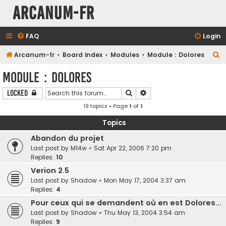
Arcanum-fr
FAQ
Login
S
Arcanum-fr
Board index
Modules
Module : Dolores
e
Module : Dolores
a
Search
Advanced search
Locked
r
19 topics • Page
1
of
1
c
h
Topics
Abandon du projet
Last post by
M14w
«
Sat Apr 22, 2006 7:20 pm
Replies:
10
Verion 2.5
Last post by
Shadow
«
Mon May 17, 2004 3:37 am
Replies:
4
Pour ceux qui se demandent où en est Dolores...
Last post by
Shadow
«
Thu May 13, 2004 3:54 am
Replies:
9