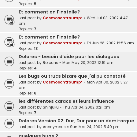
Replies:
5
Et comment on l'installe?
Last post by
Cosmoschtroumpf
«
Wed Jul 03, 2002 4:47
pm
Replies:
7
Et comment on l'installe?
Last post by
Cosmoschtroumpf
«
Fri Jun 28, 2002 12:56 am
Replies:
13
Dolores - besoin d'aide pour les dialogues
Last post by
Roloune
«
Mon May 20, 2002 12:19 am
Replies:
4
Les bugs ou trucs bizare que j'ai pu constaté
Last post by
Cosmoschtroumpf
«
Mon Apr 08, 2002 3:27
am
Replies:
6
les différentes caracs et leurs influence
Last post by
Shinjuku
«
Thu Apr 04, 2002 8:21 pm
Replies:
7
Dolores Version 02; Dur, Dur pour un demi-orque
Last post by
Anonymous
«
Sun Mar 24, 2002 5:49 pm
quelques bugs ?