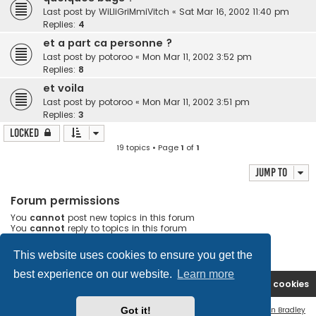
Last post by
WiLliGriMmiVitch
«
Sat Mar 16, 2002 11:40 pm
Replies:
4
et a part ca personne ?
Last post by
potoroo
«
Mon Mar 11, 2002 3:52 pm
Replies:
8
et voila
Last post by
potoroo
«
Mon Mar 11, 2002 3:51 pm
Replies:
3
Locked
19 topics • Page
1
of
1
Jump to
Forum permissions
You
cannot
post new topics in this forum
You
cannot
reply to topics in this forum
You
cannot
edit your posts in this forum
You
cannot
delete your posts in this forum
This website uses cookies to ensure you get the
best experience on our website.
Learn more
Arcanum-fr
Board index
Delete cookies
Got it!
Flat Style by
Ian Bradley