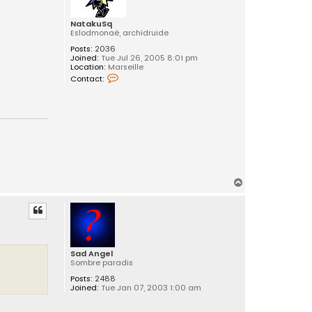
NatakuSq
Eslodmonaë, archidruide
Posts:
2036
Joined:
Tue Jul 26, 2005 8:01 pm
Location:
Marseille
C
Contact:
o
n
t
a
c
t
N
a
t
a
k
T
u
S
o
q
p
Sad Angel
Sombre paradis
Posts:
2488
Joined:
Tue Jan 07, 2003 1:00 am