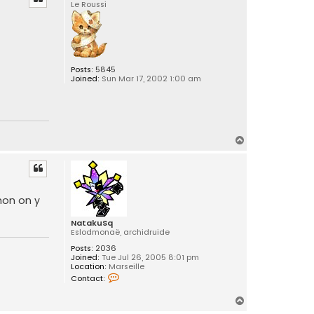
Le Roussi
Posts:
5845
Joined:
Sun Mar 17, 2002 1:00 am
T
o
p
non on y
NatakuSq
Eslodmonaë, archidruide
Posts:
2036
Joined:
Tue Jul 26, 2005 8:01 pm
Location:
Marseille
C
Contact:
o
n
T
t
a
o