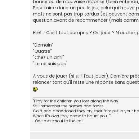
bonne ou de mauvaise réponse (bien entendu, 
Pour fairre durer un peu le jeu, celui qui trouv
mots ne sont pas trop tordus (et peuvent const
question avant de recommencer (mais comme je l
Bref ! C'est tout compris ? On joue ? N'oubliez 
"Demain"
"Quatre"
"Chez un ami"
"Je ne sais pas"
A vous de jouer (si si, il faut jouer). Dernière
relancer tant qu'il reste une réponse sans quest
"Pray for the children you lost along the way
Still remember the names and faces…
Cold and abandoned they cry, their fate put in your h
When it’s over they come to haunt you…"
-One more soul to the call