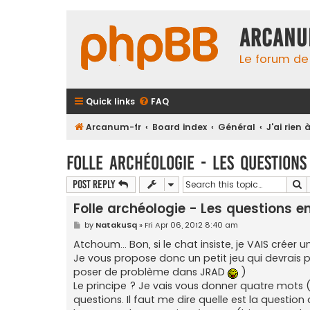
Arcanu
Le forum d
Quick links
FAQ
Arcanum-fr
Board index
Général
J'ai rien à
Folle archéologie - Les questions 
S
Post Reply
Folle archéologie - Les questions enf
P
by
NatakuSq
»
Fri Apr 06, 2012 8:40 am
o
s
Atchoum... Bon, si le chat insiste, je VAIS créer 
t
Je vous propose donc un petit jeu qui devrais pas
poser de problème dans JRAD
)
Le principe ? Je vais vous donner quatre mots 
questions. Il faut me dire quelle est la question