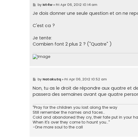
P
by
M14w
»
Fri Apr 06, 2012 10:14 am
o
s
Je dois donner une seule question et on ne rep
t
C'est ca ?
Je tente:
Combien font 2 plus 2 ? ("Quatre" )
P
by
NatakuSq
»
Fri Apr 06, 2012 10:52 am
o
s
Non, tu as le droit de répondre aux quatre et d
t
passera des semaines avant que quatre perso
"Pray for the children you lost along the way
Still remember the names and faces…
Cold and abandoned they cry, their fate put in your h
When it’s over they come to haunt you…"
-One more soul to the call