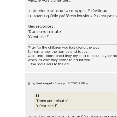
Allez, je vais continuer...
t
Le dernier mot que tu as appris ? Lévitique
Tu savais qu'elle préférais les vieux ? C'est pas v
Mes réponses :
"Dans une minute"
"C'est elle !"
"Pray for the children you lost along the way
Still remember the names and faces…
Cold and abandoned they cry, their fate put in your h
When it’s over they come to haunt you…"
-One more soul to the call
P
by
Sad Angel
»
Tue Apr 10, 2012 7:08 pm
o
s
t
"Dans une minute"
"C'est elle !"
quand est-ce qu'on mange? >> dans une min