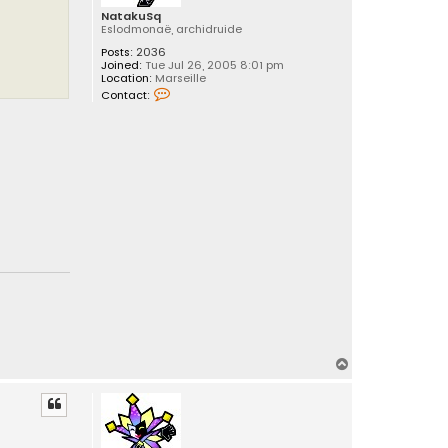
NatakuSq
Eslodmonaë, archidruide
Posts:
2036
Joined:
Tue Jul 26, 2005 8:01 pm
Location:
Marseille
C
Contact:
o
n
t
a
c
t
N
a
t
a
k
u
S
q
T
o
p