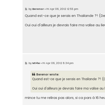
P
by
Berenor
»
Fri Apr 06, 2012 12:55 pm
o
s
Quand est-ce que je serais en Thailande ?! (
t
Oui oui d'ailleurs je devrais faire ma valise au l
P
by
M14w
»
Fri Apr 06, 2012 8:34 pm
o
s
t
Berenor wrote:
Quand est-ce que je serais en Thailande ?! 
Oui oui d'ailleurs je devrais faire ma valise au
mince tu me reliras pas alors, si ca pars à 16 he