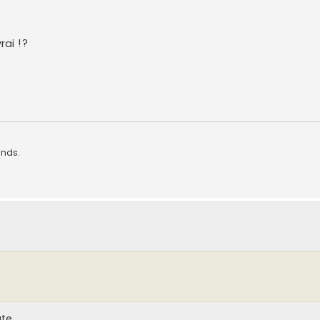
rai !?
ands.
ute