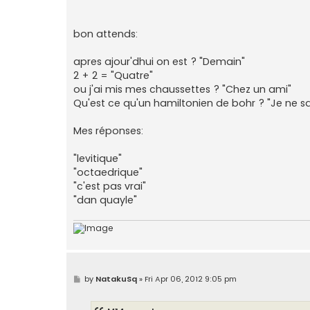
bon attends:
apres ajour'dhui on est ? "Demain"
2 + 2 = "Quatre"
ou j'ai mis mes chaussettes ? "Chez un ami"
Qu'est ce qu'un hamiltonien de bohr ? "Je ne sa
Mes réponses:
"levitique"
"octaedrique"
"c'est pas vrai"
"dan quayle"
P
by
NatakuSq
»
Fri Apr 06, 2012 9:05 pm
o
s
t