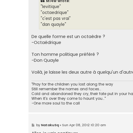
M14w wrote:
"levitique"
"octaedrique"
"c'est pas vrai"
"dan quayle"
De quelle forme est un octaèdre ?
-Octaédrique
Ton homme politique préféré ?
-Don Quayle
Voilà, je laisse les deux autre à quelqu'un d'autre
"Pray for the children you lost along the way
Still remember the names and faces…
Cold and abandoned they cry, their fate put in your h
When it’s over they come to haunt you…"
-One more soul to the call
P
by
NatakuSq
»
Sun Apr 08, 2012 10:20 am
o
s