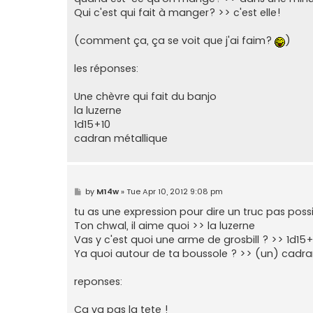
Qui c'est qui fait à manger? >> c'est elle!
(comment ça, ça se voit que j'ai faim?
)
les réponses:
Une chèvre qui fait du banjo
la luzerne
1d15+10
cadran métallique
P
by
M14w
»
Tue Apr 10, 2012 9:08 pm
o
s
tu as une expression pour dire un truc pas poss
t
Ton chwal, il aime quoi >> la luzerne
Vas y c'est quoi une arme de grosbill ? >> 1d15+
Ya quoi autour de ta boussole ? >> (un) cadra
reponses:
Ca va pas la tete !