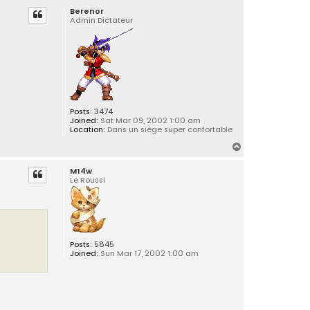
c
Berenor
p
t
Admin Dictateur
N
a
t
a
k
u
S
q
Posts:
3474
Joined:
Sat Mar 09, 2002 1:00 am
Location:
Dans un siège super confortable
T
o
M14w
p
Le Roussi
Posts:
5845
Joined:
Sun Mar 17, 2002 1:00 am