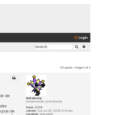
Login
Search
Advanced search
20 posts • Page
1
of
1
air de
NatakuSq
Eslodmonaë, archidruide
 des
Posts:
2036
Joined:
Tue Jul 26, 2005 8:01 pm
 a pas de
Location:
Marseille