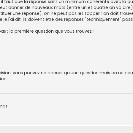
il faut que la réponse sans un minimum cohérente avec la qu
e peut donner de nouveaux mots (entre un et quatre on va dire).
ituer une réponse), on ne peut pas les zapper : on doit trouv
'ai dit, ils doivent être des réponses "techniquement" possi
pas : la première question que vous trouvez !
 précision, vous pouvez ne donner qu'une question mais on ne peu
ion.
ands.