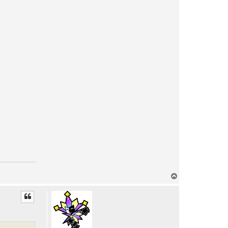
T
o
p