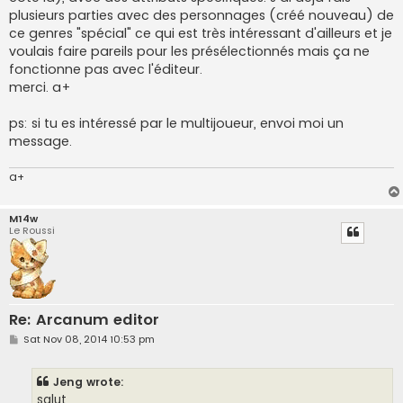
plusieurs parties avec des personnages (créé nouveau) de
ce genres "spécial" ce qui est très intéressant d'ailleurs et je
voulais faire pareils pour les présélectionnés mais ça ne
fonctionne pas avec l'éditeur.
merci. a+
ps: si tu es intéressé par le multijoueur, envoi moi un
message.
a+
M14w
Le Roussi
Re: Arcanum editor
P
Sat Nov 08, 2014 10:53 pm
o
s
t
Jeng wrote:
salut,