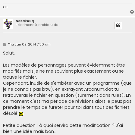
a+
NatakuSq
Eslodmonaë, archidruide
P
Thu Jan 09, 2014 7:30 am
o
s
Salut.
t
Les modèles de personnages peuvent évidemment être
modifiés mais je ne me souvient plus exactement ou se
trouve le fichier.
Cependant, inutile de s'embêter avec un programme (que
je ne connais pas btw), en extrayant Arcanum.dat tu
retrouveras le fichier en question (surement dans rules). En
ce moment c'est ma période de révisions alors je peux pas
prendre le temps de fureter pour toi dans tous ces fichiers,
désolé
Petite question : à quoi servira cette modification ? J'ai
bien une idée mais bon...