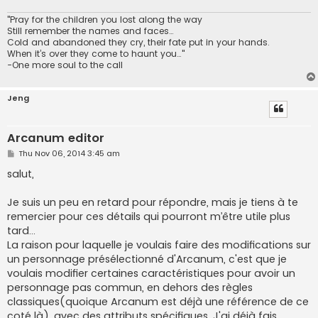
"Pray for the children you lost along the way
Still remember the names and faces…
Cold and abandoned they cry, their fate put in your hands.
When it’s over they come to haunt you…"
-One more soul to the call
Jeng
Arcanum editor
P
Thu Nov 06, 2014 3:45 am
o
s
salut,
t
Je suis un peu en retard pour répondre, mais je tiens à te
remercier pour ces détails qui pourront m’être utile plus
tard...
La raison pour laquelle je voulais faire des modifications sur
un personnage présélectionné d'Arcanum, c'est que je
voulais modifier certaines caractéristiques pour avoir un
personnage pas commun, en dehors des règles
classiques(quoique Arcanum est déjà une référence de ce
coté là), avec des attributs spécifiques. J'ai déjà fais