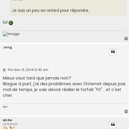
Je suis un peu en retard pour répondre, .
lol
Jeng
P
Thu Nov 13, 2014 12:43 am
o
s
Mieux vaut tard que jamais non?
t
Blague à part, j'ai des problèmes avec l'internet depuis pas
mal de temps, je vais devoir résilier le forfait "Fri" ...et c'est
cher.
a+
M14w
Le Roussi