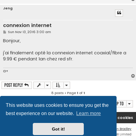
Jeng
connexion internet
P
Sun Nov 13, 2016 3:00 am
o
s
Bonjour,
t
j'ai finalement opté la connexion internet coaxial/fibre a
9.99 € pendant 1an chez red sfr.
a+
Post Reply
8 posts • Page
1
of
1
Jump to
This website uses cookies to ensure you get the
best experience on our website.
Learn more
Arcanum-fr
Board index
Delete cookies
Got it!
Flat Style by
Ian Bradley
Powered by
phpBB
® Forum Software © phpBB Limited