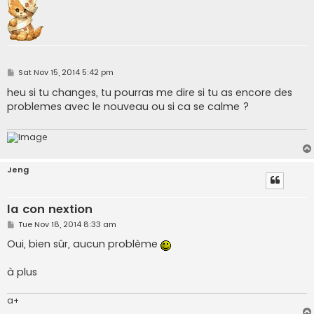
P
Sat Nov 15, 2014 5:42 pm
o
s
heu si tu changes, tu pourras me dire si tu as encore des
t
problemes avec le nouveau ou si ca se calme ?
Jeng
la con nextion
P
Tue Nov 18, 2014 8:33 am
o
s
Oui, bien sûr, aucun problème
t
à plus
a+