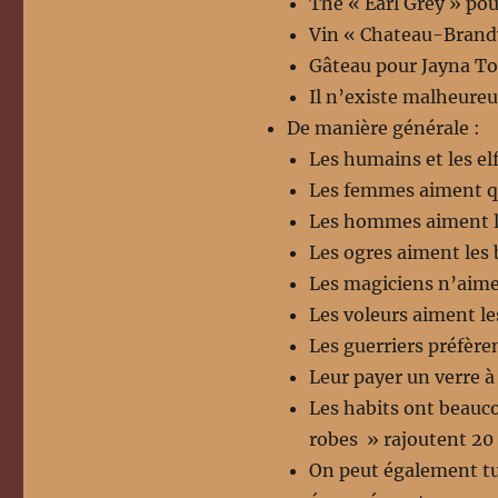
Thé « Earl Grey » pou
Vin « Chateau-Brand
Gâteau pour Jayna To
Il n’existe malheure
De manière générale :
Les humains et les elf
Les femmes aiment qu
Les hommes aiment l’
Les ogres aiment les b
Les magiciens n’aime
Les voleurs aiment le
Les guerriers préfèren
Leur payer un verre à 
Les habits ont beauc
robes » rajoutent 20
On peut également tu