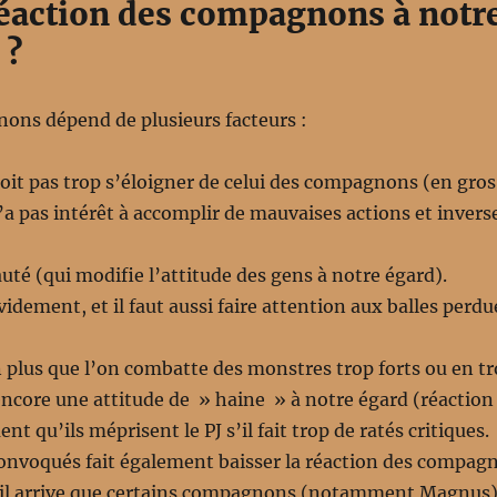
réaction des compagnons à notr
 ?
ons dépend de plusieurs facteurs :
 doit pas trop s’éloigner de celui des compagnons (en gro
a pas intérêt à accomplir de mauvaises actions et inverse
uté (qui modifie l’attitude des gens à notre égard).
videment, et il faut aussi faire attention aux balles perdu
n plus que l’on combatte des monstres trop forts ou en 
 encore une attitude de » haine » à notre égard (réaction 
nt qu’ils méprisent le PJ s’il fait trop de ratés critiques.
onvoqués fait également baisser la réaction des compag
 il arrive que certains compagnons (notamment Magnus) 