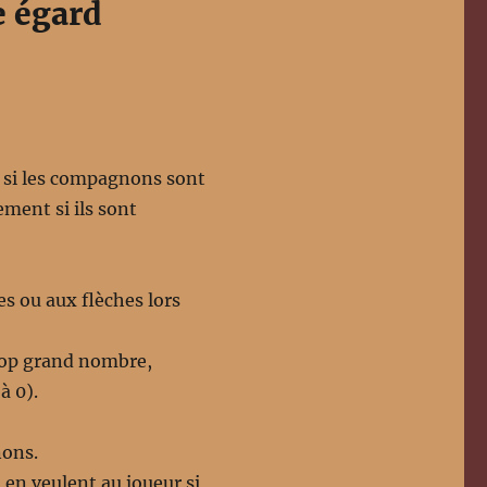
e égard
s si les compagnons sont
ment si ils sont
es ou aux flèches lors
trop grand nombre,
à 0).
nons.
en veulent au joueur si