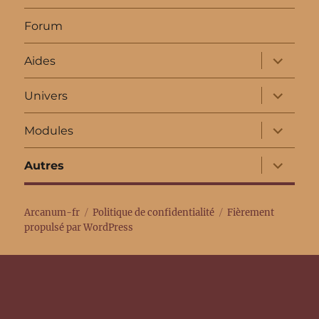
Forum
ouvrir
Aides
le
sous-
menu
ouvrir
Univers
le
sous-
menu
ouvrir
Modules
le
sous-
menu
ouvrir
Autres
le
sous-
menu
Arcanum-fr
Politique de confidentialité
Fièrement
propulsé par WordPress