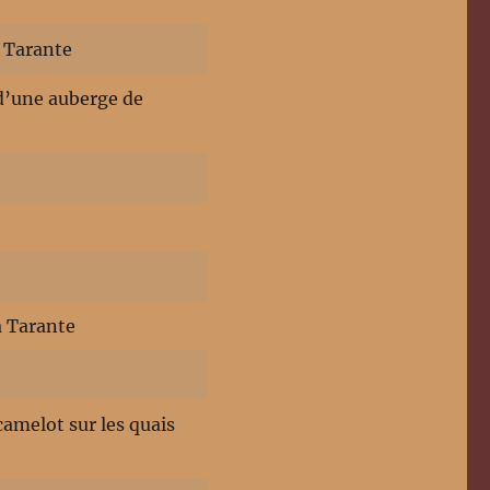
à Tarante
 d’une auberge de
à Tarante
camelot sur les quais