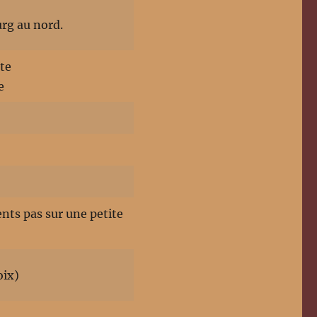
rg au nord.
te
e
ents pas sur une petite
oix)