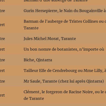
ert
Barman d’une auberge de Tarante
tre
Gurin Hersepierre, le Nain du Bougainville 
Barman de l’auberge de Tristes Collines ou
ert
Tarante
tre
Jules Michel Morat, Tarante
ert
Un bon nomre de botanistes, n’importe où
tre
Biche, Qintarra
ert
Tailleur Elfe de Cendrebourg ou Mme Lilly, 
tre
Mr Saule, Tarante (chez lui après Qintarra)
Clément, le forgeron de Racine Noire, ou le 
ert
de Tarante