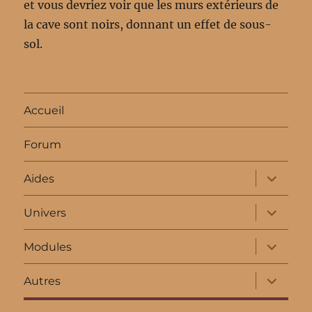
et vous devriez voir que les murs extérieurs de
la cave sont noirs, donnant un effet de sous-
sol.
Accueil
Forum
ouvrir
Aides
le
sous-
menu
ouvrir
Univers
le
sous-
menu
ouvrir
Modules
le
sous-
menu
ouvrir
Autres
le
sous-
menu