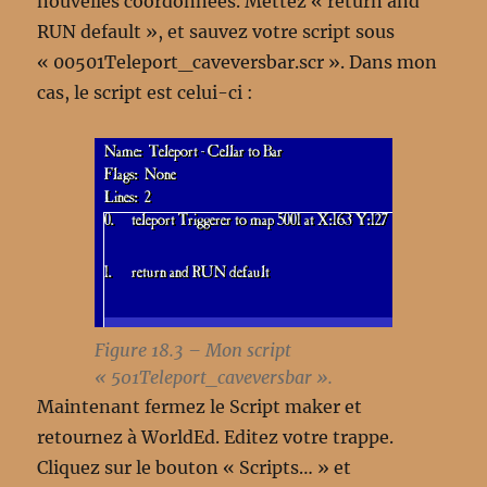
nouvelles coordonnées. Mettez « return and
RUN default », et sauvez votre script sous
« 00501Teleport_caveversbar.scr ». Dans mon
cas, le script est celui-ci :
Figure 18.3 – Mon script
« 501Teleport_caveversbar ».
Maintenant fermez le Script maker et
retournez à WorldEd. Editez votre trappe.
Cliquez sur le bouton « Scripts… » et