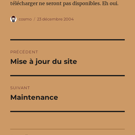
télécharger ne seront pas disponibles. Eh oui.
Auteur
Publié
cosmo
23 décembre 2004
le
Navigation
PRÉCÉDENT
de
Mise à jour du site
Publication
précédente :
l’article
SUIVANT
Maintenance
Publication
suivante :